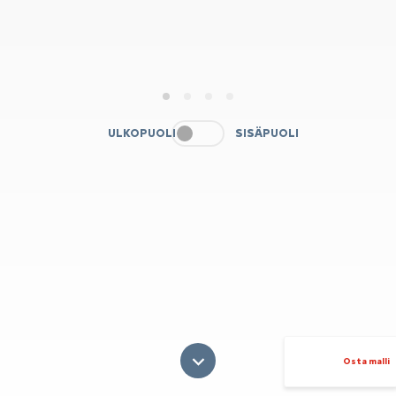
1
2
3
4
ULKOPUOLI
SISÄPUOLI
Osta malli