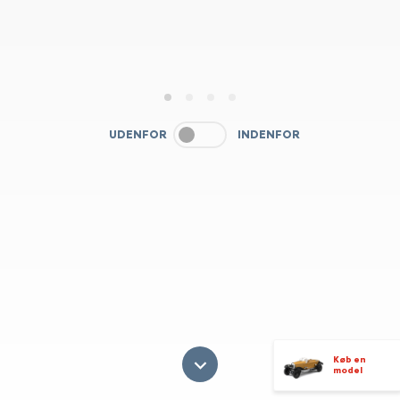
1
2
3
4
UDENFOR
INDENFOR
Køb en
model