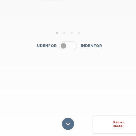
1
2
3
4
UDENFOR
INDENFOR
Køb en
model